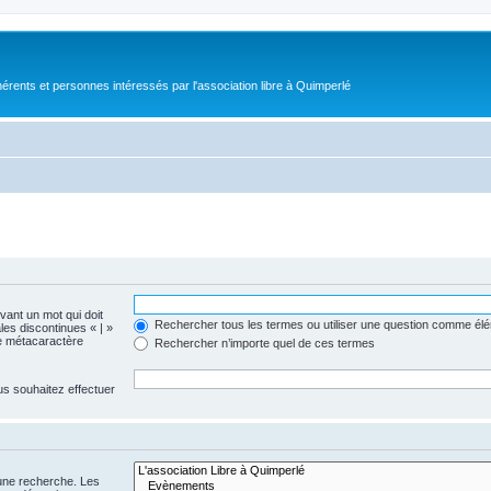
érents et personnes intéressés par l'association libre à Quimperlé
evant un mot qui doit
Rechercher tous les termes ou utiliser une question comme él
les discontinues « | »
me métacaractère
Rechercher n’importe quel de ces termes
us souhaitez effectuer
 une recherche. Les