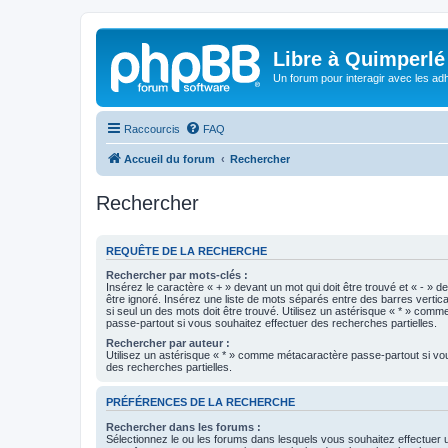
Libre à Quimperlé
Un forum pour interagir avec les adh
Raccourcis
FAQ
Accueil du forum
Rechercher
Rechercher
REQUÊTE DE LA RECHERCHE
Rechercher par mots-clés :
Insérez le caractère « + » devant un mot qui doit être trouvé et « - » d
être ignoré. Insérez une liste de mots séparés entre des barres vertica
si seul un des mots doit être trouvé. Utilisez un astérisque « * » com
passe-partout si vous souhaitez effectuer des recherches partielles.
Rechercher par auteur :
Utilisez un astérisque « * » comme métacaractère passe-partout si vo
des recherches partielles.
PRÉFÉRENCES DE LA RECHERCHE
Rechercher dans les forums :
Sélectionnez le ou les forums dans lesquels vous souhaitez effectuer