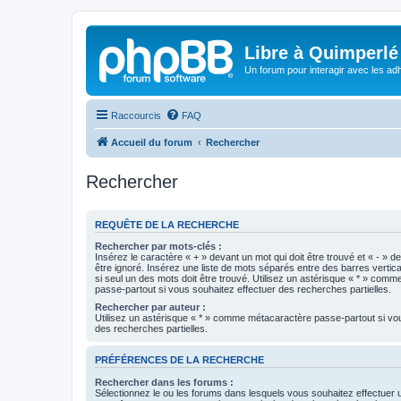
Libre à Quimperlé
Un forum pour interagir avec les adh
Raccourcis
FAQ
Accueil du forum
Rechercher
Rechercher
REQUÊTE DE LA RECHERCHE
Rechercher par mots-clés :
Insérez le caractère « + » devant un mot qui doit être trouvé et « - » d
être ignoré. Insérez une liste de mots séparés entre des barres vertica
si seul un des mots doit être trouvé. Utilisez un astérisque « * » com
passe-partout si vous souhaitez effectuer des recherches partielles.
Rechercher par auteur :
Utilisez un astérisque « * » comme métacaractère passe-partout si vo
des recherches partielles.
PRÉFÉRENCES DE LA RECHERCHE
Rechercher dans les forums :
Sélectionnez le ou les forums dans lesquels vous souhaitez effectuer