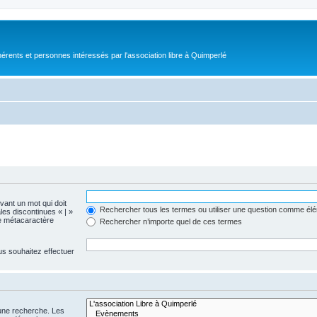
érents et personnes intéressés par l'association libre à Quimperlé
evant un mot qui doit
Rechercher tous les termes ou utiliser une question comme él
les discontinues « | »
me métacaractère
Rechercher n’importe quel de ces termes
us souhaitez effectuer
 une recherche. Les