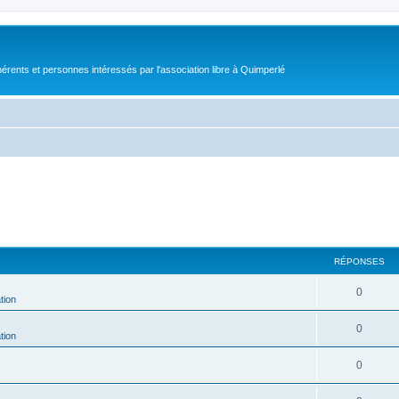
érents et personnes intéressés par l'association libre à Quimperlé
RÉPONSES
0
tion
0
tion
0