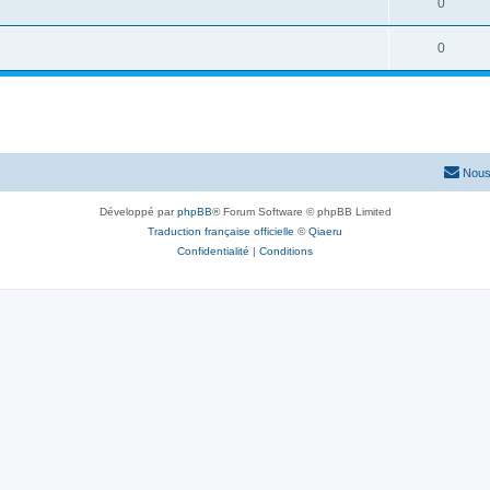
0
0
Nous
Développé par
phpBB
® Forum Software © phpBB Limited
Traduction française officielle
©
Qiaeru
Confidentialité
|
Conditions