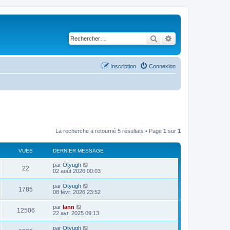
Rechercher
Recherche avancé
Inscription
Connexion
La recherche a retourné 5 résultats • Page
1
sur
1
VUES
DERNIER MESSAGE
par
Otyugh
22
02 août 2026 00:03
par
Otyugh
1785
08 févr. 2026 23:52
par
lann
12506
22 avr. 2025 09:13
par
Otyugh