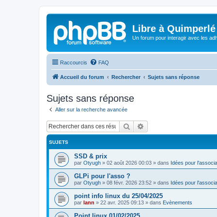
Libre à Quimperlé
Un forum pour interagir avec les adh
Raccourcis
FAQ
Accueil du forum
Rechercher
Sujets sans réponse
Sujets sans réponse
Aller sur la recherche avancée
Rechercher
Recherche avancée
SUJETS
SSD & prix
par
Otyugh
»
02 août 2026 00:03
» dans
Idées pour l'associa
GLPi pour l'asso ?
par
Otyugh
»
08 févr. 2026 23:52
» dans
Idées pour l'associa
point info linux du 25/04/2025
par
lann
»
22 avr. 2025 09:13
» dans
Evènements
Point linux 01/02/2025