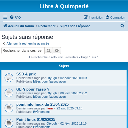
Libre à Quimperlé
FAQ
Inscription
Connexion
R
Accueil du forum
Rechercher
Sujets sans réponse
e
Sujets sans réponse
c
Aller sur la recherche avancée
h
Rechercher
Recherche avancée
e
La recherche a retourné 5 résultats • Page
1
sur
1
r
Sujets
c
SSD & prix
h
Dernier message par
Otyugh
«
02 août 2026 00:03
e
Publié dans
Idées pour l'association
r
GLPi pour l'asso ?
Dernier message par
Otyugh
«
08 févr. 2026 23:52
Publié dans
Idées pour l'association
point info linux du 25/04/2025
Dernier message par
lann
«
22 avr. 2025 09:13
Publié dans
Evènements
Point linux 01/02/2025
Dernier message par
Otyugh
«
02 févr. 2025 11:16
Publié dans
Evènements