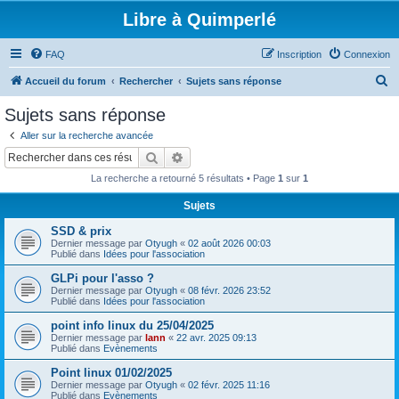
Libre à Quimperlé
FAQ
Inscription
Connexion
R
Accueil du forum
Rechercher
Sujets sans réponse
e
Sujets sans réponse
c
Aller sur la recherche avancée
h
Rechercher
Recherche avancée
e
La recherche a retourné 5 résultats • Page
1
sur
1
r
Sujets
c
SSD & prix
h
Dernier message par
Otyugh
«
02 août 2026 00:03
e
Publié dans
Idées pour l'association
r
GLPi pour l'asso ?
Dernier message par
Otyugh
«
08 févr. 2026 23:52
Publié dans
Idées pour l'association
point info linux du 25/04/2025
Dernier message par
lann
«
22 avr. 2025 09:13
Publié dans
Evènements
Point linux 01/02/2025
Dernier message par
Otyugh
«
02 févr. 2025 11:16
Publié dans
Evènements