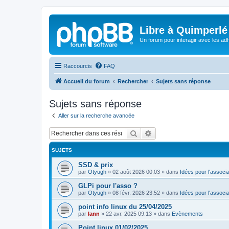
Libre à Quimperlé
Un forum pour interagir avec les adh
Raccourcis
FAQ
Accueil du forum
Rechercher
Sujets sans réponse
Sujets sans réponse
Aller sur la recherche avancée
Rechercher
Recherche avancée
SUJETS
SSD & prix
par
Otyugh
»
02 août 2026 00:03
» dans
Idées pour l'associa
GLPi pour l'asso ?
par
Otyugh
»
08 févr. 2026 23:52
» dans
Idées pour l'associa
point info linux du 25/04/2025
par
lann
»
22 avr. 2025 09:13
» dans
Evènements
Point linux 01/02/2025