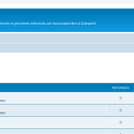
érents et personnes intéressés par l'association libre à Quimperlé
RÉPONSES
0
tion
0
tion
0