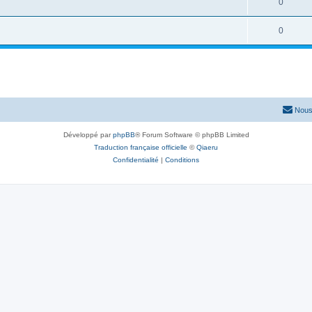
0
0
Nous
Développé par
phpBB
® Forum Software © phpBB Limited
Traduction française officielle
©
Qiaeru
Confidentialité
|
Conditions