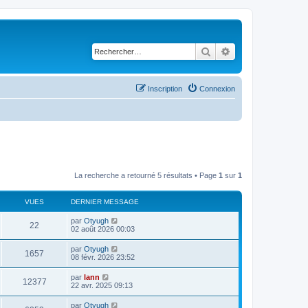
Rechercher
Recherche avancé
Inscription
Connexion
La recherche a retourné 5 résultats • Page
1
sur
1
VUES
DERNIER MESSAGE
par
Otyugh
22
02 août 2026 00:03
par
Otyugh
1657
08 févr. 2026 23:52
par
lann
12377
22 avr. 2025 09:13
par
Otyugh