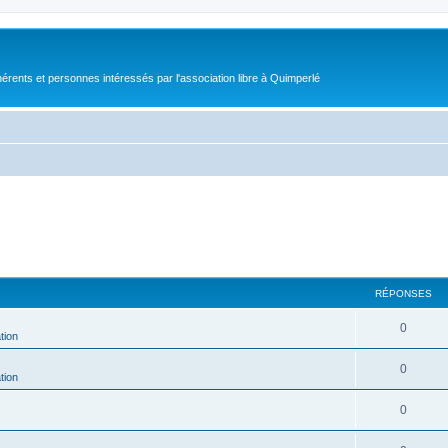
érents et personnes intéressés par l'association libre à Quimperlé
RÉPONSES
0
tion
0
tion
0