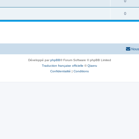
0
0
Nous
Développé par
phpBB
® Forum Software © phpBB Limited
Traduction française officielle
©
Qiaeru
Confidentialité
|
Conditions