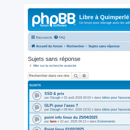
Libre à Quimperlé
Un forum pour interagir avec les adh
Raccourcis
FAQ
Accueil du forum
Rechercher
Sujets sans réponse
Sujets sans réponse
Aller sur la recherche avancée
Rechercher
Recherche avancée
SUJETS
SSD & prix
par
Otyugh
»
02 août 2026 00:03
» dans
Idées pour l'associa
GLPi pour l'asso ?
par
Otyugh
»
08 févr. 2026 23:52
» dans
Idées pour l'associa
point info linux du 25/04/2025
par
lann
»
22 avr. 2025 09:13
» dans
Evènements
Point linux 01/02/2025