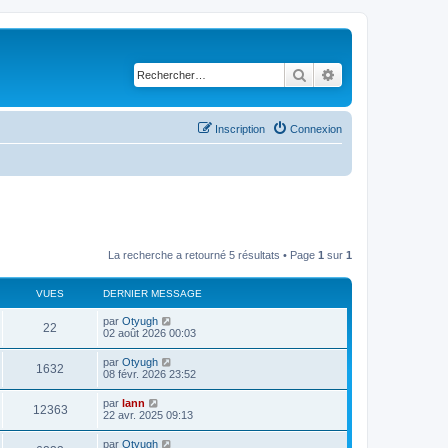
Rechercher
Recherche avancé
Inscription
Connexion
La recherche a retourné 5 résultats • Page
1
sur
1
VUES
DERNIER MESSAGE
par
Otyugh
22
02 août 2026 00:03
par
Otyugh
1632
08 févr. 2026 23:52
par
lann
12363
22 avr. 2025 09:13
par
Otyugh