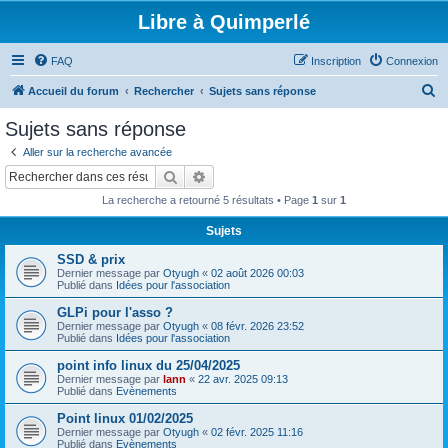
Libre à Quimperlé
FAQ
Inscription
Connexion
R
Accueil du forum
Rechercher
Sujets sans réponse
e
Sujets sans réponse
c
Aller sur la recherche avancée
h
Rechercher
Recherche avancée
e
La recherche a retourné 5 résultats • Page
1
sur
1
r
Sujets
c
SSD & prix
h
Dernier message par
Otyugh
«
02 août 2026 00:03
e
Publié dans
Idées pour l'association
r
GLPi pour l'asso ?
Dernier message par
Otyugh
«
08 févr. 2026 23:52
Publié dans
Idées pour l'association
point info linux du 25/04/2025
Dernier message par
lann
«
22 avr. 2025 09:13
Publié dans
Evènements
Point linux 01/02/2025
Dernier message par
Otyugh
«
02 févr. 2025 11:16
Publié dans
Evènements