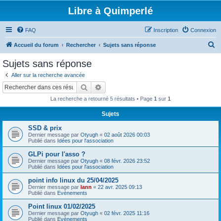
Libre à Quimperlé
FAQ
Inscription
Connexion
R
Accueil du forum
Rechercher
Sujets sans réponse
e
Sujets sans réponse
c
Aller sur la recherche avancée
h
Rechercher
Recherche avancée
e
La recherche a retourné 5 résultats • Page
1
sur
1
r
Sujets
c
SSD & prix
h
Dernier message par
Otyugh
«
02 août 2026 00:03
e
Publié dans
Idées pour l'association
r
GLPi pour l'asso ?
Dernier message par
Otyugh
«
08 févr. 2026 23:52
Publié dans
Idées pour l'association
point info linux du 25/04/2025
Dernier message par
lann
«
22 avr. 2025 09:13
Publié dans
Evènements
Point linux 01/02/2025
Dernier message par
Otyugh
«
02 févr. 2025 11:16
Publié dans
Evènements