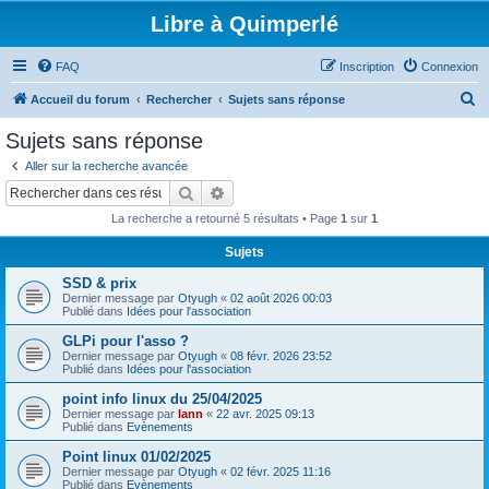
Libre à Quimperlé
FAQ
Inscription
Connexion
R
Accueil du forum
Rechercher
Sujets sans réponse
e
Sujets sans réponse
c
Aller sur la recherche avancée
h
Rechercher
Recherche avancée
e
La recherche a retourné 5 résultats • Page
1
sur
1
r
Sujets
c
SSD & prix
h
Dernier message par
Otyugh
«
02 août 2026 00:03
e
Publié dans
Idées pour l'association
r
GLPi pour l'asso ?
Dernier message par
Otyugh
«
08 févr. 2026 23:52
Publié dans
Idées pour l'association
point info linux du 25/04/2025
Dernier message par
lann
«
22 avr. 2025 09:13
Publié dans
Evènements
Point linux 01/02/2025
Dernier message par
Otyugh
«
02 févr. 2025 11:16
Publié dans
Evènements