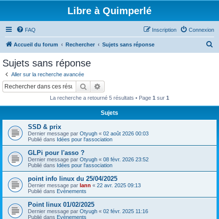
Libre à Quimperlé
FAQ
Inscription
Connexion
R
Accueil du forum
Rechercher
Sujets sans réponse
e
Sujets sans réponse
c
Aller sur la recherche avancée
h
Rechercher
Recherche avancée
e
La recherche a retourné 5 résultats • Page
1
sur
1
r
Sujets
c
SSD & prix
h
Dernier message par
Otyugh
«
02 août 2026 00:03
e
Publié dans
Idées pour l'association
r
GLPi pour l'asso ?
Dernier message par
Otyugh
«
08 févr. 2026 23:52
Publié dans
Idées pour l'association
point info linux du 25/04/2025
Dernier message par
lann
«
22 avr. 2025 09:13
Publié dans
Evènements
Point linux 01/02/2025
Dernier message par
Otyugh
«
02 févr. 2025 11:16
Publié dans
Evènements