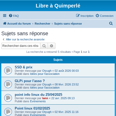
Libre à Quimperlé
FAQ
Inscription
Connexion
R
Accueil du forum
Rechercher
Sujets sans réponse
e
Sujets sans réponse
c
Aller sur la recherche avancée
h
Rechercher
Recherche avancée
e
La recherche a retourné 5 résultats • Page
1
sur
1
r
Sujets
c
SSD & prix
h
Dernier message par
Otyugh
«
02 août 2026 00:03
e
Publié dans
Idées pour l'association
r
GLPi pour l'asso ?
Dernier message par
Otyugh
«
08 févr. 2026 23:52
Publié dans
Idées pour l'association
point info linux du 25/04/2025
Dernier message par
lann
«
22 avr. 2025 09:13
Publié dans
Evènements
Point linux 01/02/2025
Dernier message par
Otyugh
«
02 févr. 2025 11:16
Publié dans
Evènements