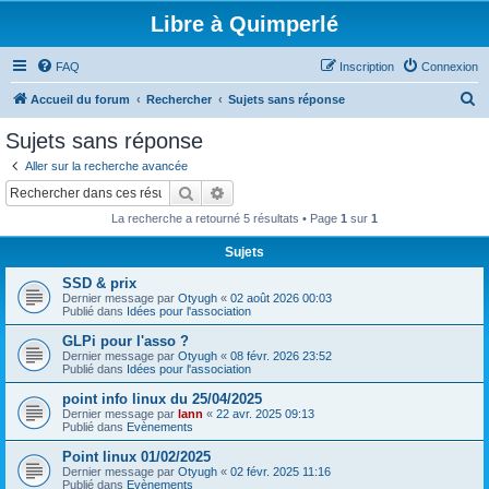
Libre à Quimperlé
FAQ
Inscription
Connexion
R
Accueil du forum
Rechercher
Sujets sans réponse
e
Sujets sans réponse
c
Aller sur la recherche avancée
h
Rechercher
Recherche avancée
e
La recherche a retourné 5 résultats • Page
1
sur
1
r
Sujets
c
SSD & prix
h
Dernier message par
Otyugh
«
02 août 2026 00:03
e
Publié dans
Idées pour l'association
r
GLPi pour l'asso ?
Dernier message par
Otyugh
«
08 févr. 2026 23:52
Publié dans
Idées pour l'association
point info linux du 25/04/2025
Dernier message par
lann
«
22 avr. 2025 09:13
Publié dans
Evènements
Point linux 01/02/2025
Dernier message par
Otyugh
«
02 févr. 2025 11:16
Publié dans
Evènements