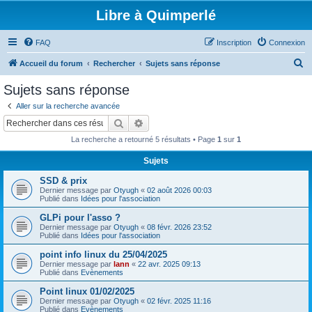
Libre à Quimperlé
FAQ
Inscription
Connexion
R
Accueil du forum
Rechercher
Sujets sans réponse
e
Sujets sans réponse
c
Aller sur la recherche avancée
h
Rechercher
Recherche avancée
e
La recherche a retourné 5 résultats • Page
1
sur
1
r
Sujets
c
SSD & prix
h
Dernier message par
Otyugh
«
02 août 2026 00:03
e
Publié dans
Idées pour l'association
r
GLPi pour l'asso ?
Dernier message par
Otyugh
«
08 févr. 2026 23:52
Publié dans
Idées pour l'association
point info linux du 25/04/2025
Dernier message par
lann
«
22 avr. 2025 09:13
Publié dans
Evènements
Point linux 01/02/2025
Dernier message par
Otyugh
«
02 févr. 2025 11:16
Publié dans
Evènements