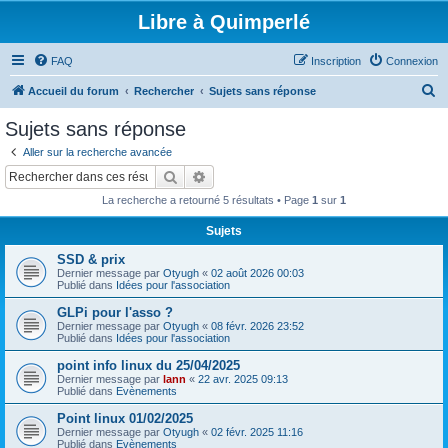
Libre à Quimperlé
FAQ
Inscription
Connexion
R
Accueil du forum
Rechercher
Sujets sans réponse
e
Sujets sans réponse
c
Aller sur la recherche avancée
h
Rechercher
Recherche avancée
e
La recherche a retourné 5 résultats • Page
1
sur
1
r
Sujets
c
SSD & prix
h
Dernier message par
Otyugh
«
02 août 2026 00:03
e
Publié dans
Idées pour l'association
r
GLPi pour l'asso ?
Dernier message par
Otyugh
«
08 févr. 2026 23:52
Publié dans
Idées pour l'association
point info linux du 25/04/2025
Dernier message par
lann
«
22 avr. 2025 09:13
Publié dans
Evènements
Point linux 01/02/2025
Dernier message par
Otyugh
«
02 févr. 2025 11:16
Publié dans
Evènements