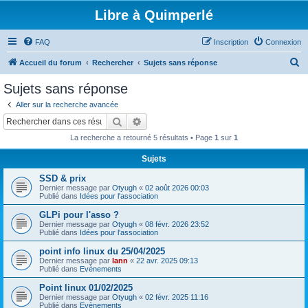
Libre à Quimperlé
FAQ
Inscription
Connexion
R
Accueil du forum
Rechercher
Sujets sans réponse
e
Sujets sans réponse
c
Aller sur la recherche avancée
h
Rechercher
Recherche avancée
e
La recherche a retourné 5 résultats • Page
1
sur
1
r
Sujets
c
SSD & prix
h
Dernier message par
Otyugh
«
02 août 2026 00:03
e
Publié dans
Idées pour l'association
r
GLPi pour l'asso ?
Dernier message par
Otyugh
«
08 févr. 2026 23:52
Publié dans
Idées pour l'association
point info linux du 25/04/2025
Dernier message par
lann
«
22 avr. 2025 09:13
Publié dans
Evènements
Point linux 01/02/2025
Dernier message par
Otyugh
«
02 févr. 2025 11:16
Publié dans
Evènements