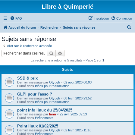
Libre à Quimperlé
FAQ
Inscription
Connexion
R
Accueil du forum
Rechercher
Sujets sans réponse
e
Sujets sans réponse
c
Aller sur la recherche avancée
h
Rechercher
Recherche avancée
e
La recherche a retourné 5 résultats • Page
1
sur
1
r
Sujets
c
SSD & prix
h
Dernier message par
Otyugh
«
02 août 2026 00:03
e
Publié dans
Idées pour l'association
r
GLPi pour l'asso ?
Dernier message par
Otyugh
«
08 févr. 2026 23:52
Publié dans
Idées pour l'association
point info linux du 25/04/2025
Dernier message par
lann
«
22 avr. 2025 09:13
Publié dans
Evènements
Point linux 01/02/2025
Dernier message par
Otyugh
«
02 févr. 2025 11:16
Publié dans
Evènements