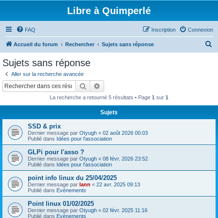
Libre à Quimperlé
FAQ
Inscription
Connexion
R
Accueil du forum
Rechercher
Sujets sans réponse
e
Sujets sans réponse
c
Aller sur la recherche avancée
h
Rechercher
Recherche avancée
e
La recherche a retourné 5 résultats • Page
1
sur
1
r
Sujets
c
SSD & prix
h
Dernier message par
Otyugh
«
02 août 2026 00:03
e
Publié dans
Idées pour l'association
r
GLPi pour l'asso ?
Dernier message par
Otyugh
«
08 févr. 2026 23:52
Publié dans
Idées pour l'association
point info linux du 25/04/2025
Dernier message par
lann
«
22 avr. 2025 09:13
Publié dans
Evènements
Point linux 01/02/2025
Dernier message par
Otyugh
«
02 févr. 2025 11:16
Publié dans
Evènements