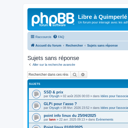
Libre à Quimperlé
Un forum pour interagir avec les adh
Raccourcis
FAQ
Accueil du forum
Rechercher
Sujets sans réponse
Sujets sans réponse
Aller sur la recherche avancée
Rechercher
Recherche avancée
SUJETS
SSD & prix
par
Otyugh
»
02 août 2026 00:03
» dans
Idées pour l'associa
GLPi pour l'asso ?
par
Otyugh
»
08 févr. 2026 23:52
» dans
Idées pour l'associa
point info linux du 25/04/2025
par
lann
»
22 avr. 2025 09:13
» dans
Evènements
Point linux 01/02/2025