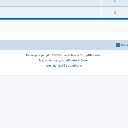
0
0
Nous
Développé par
phpBB
® Forum Software © phpBB Limited
Traduction française officielle
©
Qiaeru
Confidentialité
|
Conditions