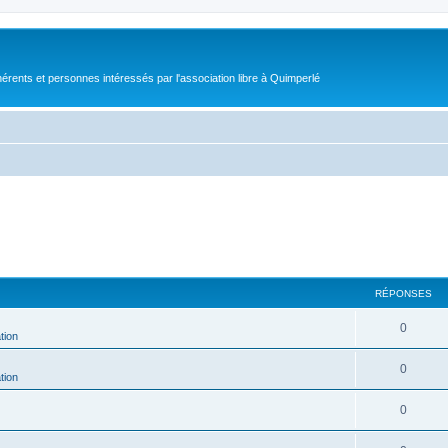
érents et personnes intéressés par l'association libre à Quimperlé
RÉPONSES
0
tion
0
tion
0