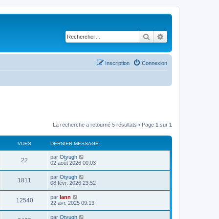
Rechercher
Recherche avancé
Inscription
Connexion
La recherche a retourné 5 résultats • Page
1
sur
1
VUES
DERNIER MESSAGE
par
Otyugh
22
02 août 2026 00:03
par
Otyugh
1811
08 févr. 2026 23:52
par
lann
12540
22 avr. 2025 09:13
par
Otyugh