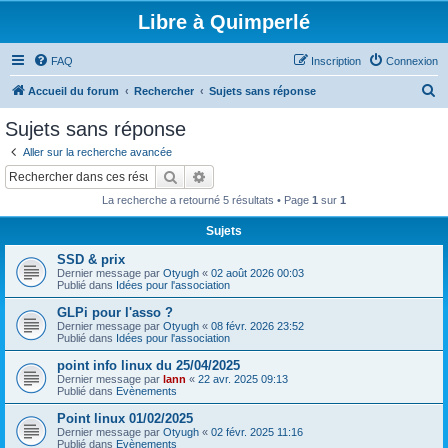
Libre à Quimperlé
FAQ
Inscription
Connexion
R
Accueil du forum
Rechercher
Sujets sans réponse
e
Sujets sans réponse
c
Aller sur la recherche avancée
h
Rechercher
Recherche avancée
e
La recherche a retourné 5 résultats • Page
1
sur
1
r
Sujets
c
SSD & prix
h
Dernier message par
Otyugh
«
02 août 2026 00:03
e
Publié dans
Idées pour l'association
r
GLPi pour l'asso ?
Dernier message par
Otyugh
«
08 févr. 2026 23:52
Publié dans
Idées pour l'association
point info linux du 25/04/2025
Dernier message par
lann
«
22 avr. 2025 09:13
Publié dans
Evènements
Point linux 01/02/2025
Dernier message par
Otyugh
«
02 févr. 2025 11:16
Publié dans
Evènements