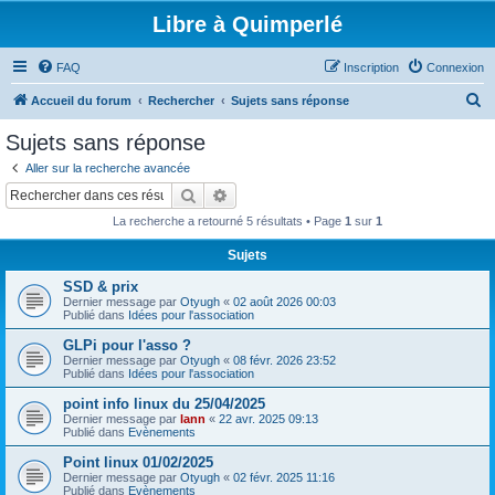
Libre à Quimperlé
FAQ
Inscription
Connexion
R
Accueil du forum
Rechercher
Sujets sans réponse
e
Sujets sans réponse
c
Aller sur la recherche avancée
h
Rechercher
Recherche avancée
e
La recherche a retourné 5 résultats • Page
1
sur
1
r
Sujets
c
SSD & prix
h
Dernier message par
Otyugh
«
02 août 2026 00:03
e
Publié dans
Idées pour l'association
r
GLPi pour l'asso ?
Dernier message par
Otyugh
«
08 févr. 2026 23:52
Publié dans
Idées pour l'association
point info linux du 25/04/2025
Dernier message par
lann
«
22 avr. 2025 09:13
Publié dans
Evènements
Point linux 01/02/2025
Dernier message par
Otyugh
«
02 févr. 2025 11:16
Publié dans
Evènements