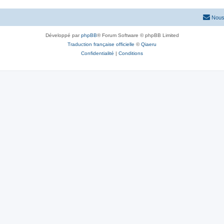
Nous
Développé par
phpBB
® Forum Software © phpBB Limited
Traduction française officielle
©
Qiaeru
Confidentialité
|
Conditions