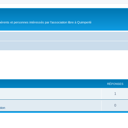
érents et personnes intéressés par l'association libre à Quimperlé
RÉPONSES
1
0
tion