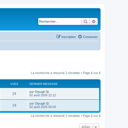
Rechercher
Recherche avancé
Inscription
Connexion
La recherche a retourné 2 résultats • Page
1
sur
1
VUES
DERNIER MESSAGE
par
Otyugh
24
02 août 2026 22:12
par
Otyugh
19
02 août 2026 00:03
La recherche a retourné 2 résultats • Page
1
sur
1
Aller