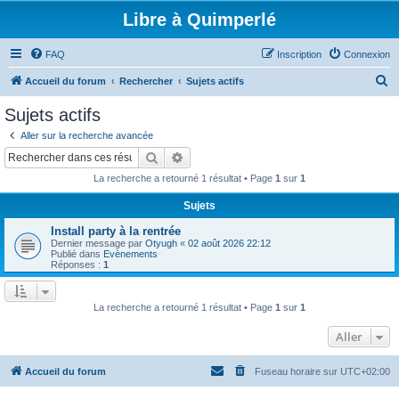
Libre à Quimperlé
FAQ
Inscription
Connexion
R
Accueil du forum
Rechercher
Sujets actifs
e
Sujets actifs
c
Aller sur la recherche avancée
h
Rechercher
Recherche avancée
e
La recherche a retourné 1 résultat • Page
1
sur
1
r
Sujets
c
Install party à la rentrée
h
Dernier message par
Otyugh
«
02 août 2026 22:12
e
Publié dans
Evènements
Réponses :
1
r
La recherche a retourné 1 résultat • Page
1
sur
1
Aller
Accueil du forum
Fuseau horaire sur
UTC+02:00