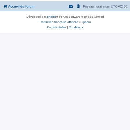
Accueil du forum
Fuseau horaire sur
UTC+02:00
Développé par
phpBB
® Forum Software © phpBB Limited
Traduction française officielle
©
Qiaeru
Confidentialité
|
Conditions