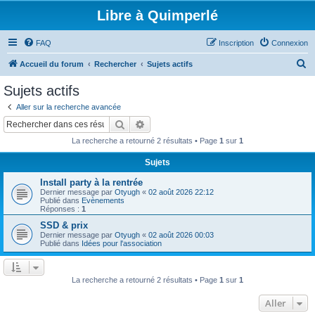
Libre à Quimperlé
FAQ
Inscription
Connexion
R
Accueil du forum
Rechercher
Sujets actifs
e
Sujets actifs
c
Aller sur la recherche avancée
h
Rechercher
Recherche avancée
e
La recherche a retourné 2 résultats • Page
1
sur
1
r
Sujets
c
Install party à la rentrée
h
Dernier message par
Otyugh
«
02 août 2026 22:12
e
Publié dans
Evènements
Réponses :
1
r
SSD & prix
Dernier message par
Otyugh
«
02 août 2026 00:03
Publié dans
Idées pour l'association
La recherche a retourné 2 résultats • Page
1
sur
1
Aller