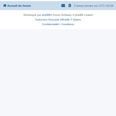
Accueil du forum
Fuseau horaire sur
UTC+02:00
Développé par
phpBB
® Forum Software © phpBB Limited
Traduction française officielle
©
Qiaeru
Confidentialité
|
Conditions