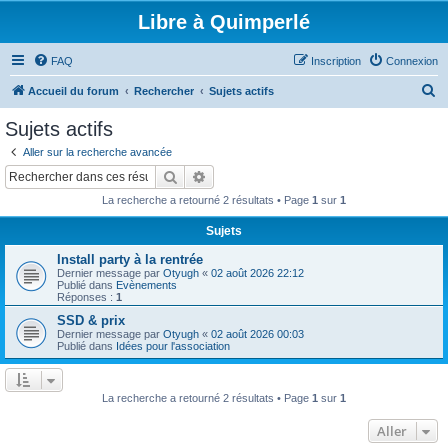
Libre à Quimperlé
FAQ
Inscription
Connexion
R
Accueil du forum
Rechercher
Sujets actifs
e
Sujets actifs
c
Aller sur la recherche avancée
h
Rechercher
Recherche avancée
e
La recherche a retourné 2 résultats • Page
1
sur
1
r
Sujets
c
Install party à la rentrée
h
Dernier message par
Otyugh
«
02 août 2026 22:12
e
Publié dans
Evènements
Réponses :
1
r
SSD & prix
Dernier message par
Otyugh
«
02 août 2026 00:03
Publié dans
Idées pour l'association
La recherche a retourné 2 résultats • Page
1
sur
1
Aller