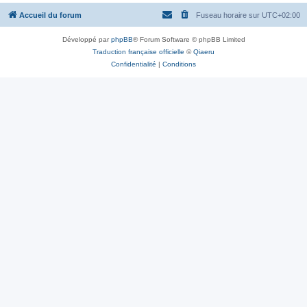
Accueil du forum
Fuseau horaire sur
UTC+02:00
Développé par
phpBB
® Forum Software © phpBB Limited
Traduction française officielle
©
Qiaeru
Confidentialité
|
Conditions