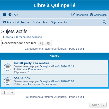
Libre à Quimperlé
FAQ
Inscription
Connexion
R
Accueil du forum
Rechercher
Sujets actifs
e
Sujets actifs
c
Aller sur la recherche avancée
h
Rechercher
Recherche avancée
e
La recherche a retourné 2 résultats • Page
1
sur
1
r
Sujets
c
Install party à la rentrée
h
Dernier message par
Otyugh
«
02 août 2026 22:12
e
Publié dans
Evènements
Réponses :
1
r
SSD & prix
Dernier message par
Otyugh
«
02 août 2026 00:03
Publié dans
Idées pour l'association
La recherche a retourné 2 résultats • Page
1
sur
1
Aller