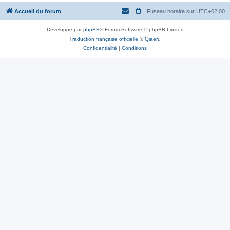
Accueil du forum
Fuseau horaire sur
UTC+02:00
Développé par
phpBB
® Forum Software © phpBB Limited
Traduction française officielle
©
Qiaeru
Confidentialité
|
Conditions