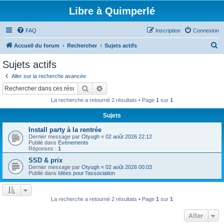
Libre à Quimperlé
FAQ
Inscription
Connexion
R
Accueil du forum
Rechercher
Sujets actifs
e
Sujets actifs
c
Aller sur la recherche avancée
h
Rechercher
Recherche avancée
e
La recherche a retourné 2 résultats • Page
1
sur
1
r
Sujets
c
Install party à la rentrée
h
Dernier message par
Otyugh
«
02 août 2026 22:12
e
Publié dans
Evènements
Réponses :
1
r
SSD & prix
Dernier message par
Otyugh
«
02 août 2026 00:03
Publié dans
Idées pour l'association
La recherche a retourné 2 résultats • Page
1
sur
1
Aller