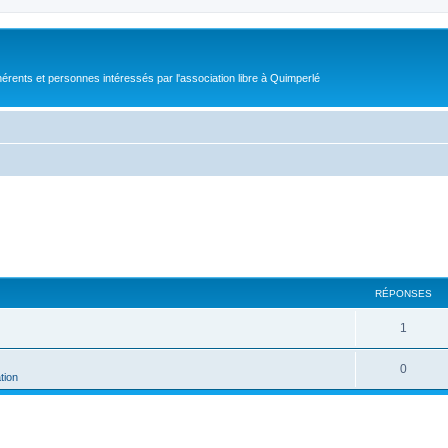
érents et personnes intéressés par l'association libre à Quimperlé
RÉPONSES
1
0
tion