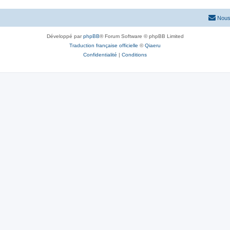
Nous
Développé par
phpBB
® Forum Software © phpBB Limited
Traduction française officielle
©
Qiaeru
Confidentialité
|
Conditions