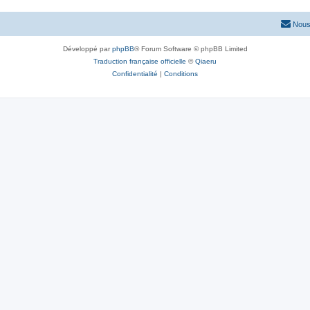
Nous
Développé par
phpBB
® Forum Software © phpBB Limited
Traduction française officielle
©
Qiaeru
Confidentialité
|
Conditions