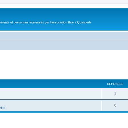
érents et personnes intéressés par l'association libre à Quimperlé
RÉPONSES
1
0
tion