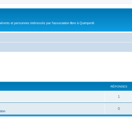
érents et personnes intéressés par l'association libre à Quimperlé
RÉPONSES
1
0
tion