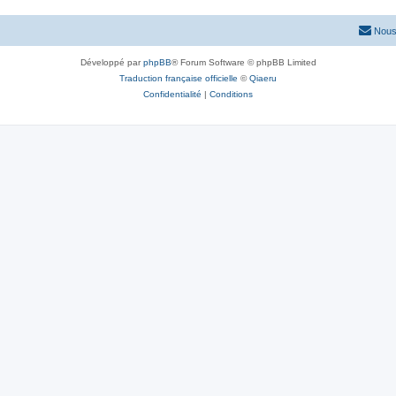
Nous
Développé par
phpBB
® Forum Software © phpBB Limited
Traduction française officielle
©
Qiaeru
Confidentialité
|
Conditions