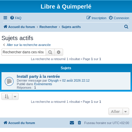
Libre à Quimperlé
FAQ
Inscription
Connexion
R
Accueil du forum
Rechercher
Sujets actifs
e
Sujets actifs
c
Aller sur la recherche avancée
h
Rechercher
Recherche avancée
e
La recherche a retourné 1 résultat • Page
1
sur
1
r
Sujets
c
Install party à la rentrée
h
Dernier message par
Otyugh
«
02 août 2026 22:12
e
Publié dans
Evènements
Réponses :
1
r
La recherche a retourné 1 résultat • Page
1
sur
1
Aller
Accueil du forum
Fuseau horaire sur
UTC+02:00