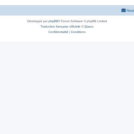
Nous
Développé par
phpBB
® Forum Software © phpBB Limited
Traduction française officielle
©
Qiaeru
Confidentialité
|
Conditions