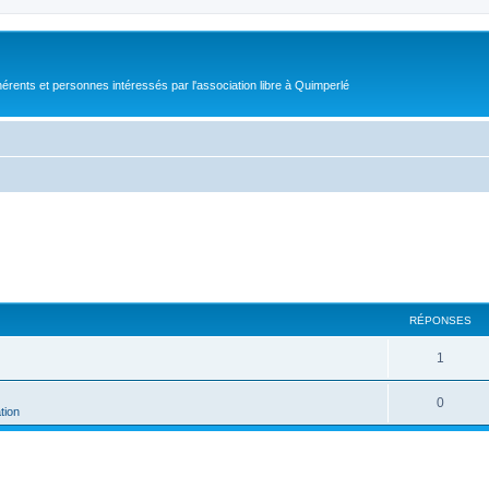
érents et personnes intéressés par l'association libre à Quimperlé
RÉPONSES
1
0
tion