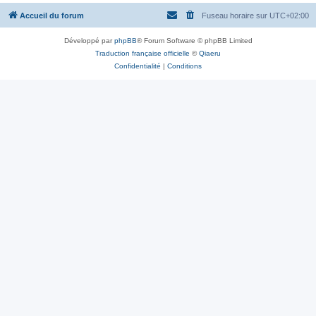
Accueil du forum
Fuseau horaire sur
UTC+02:00
Développé par
phpBB
® Forum Software © phpBB Limited
Traduction française officielle
©
Qiaeru
Confidentialité
|
Conditions