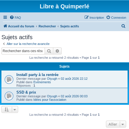
Libre à Quimperlé
FAQ
Inscription
Connexion
R
Accueil du forum
Rechercher
Sujets actifs
e
Sujets actifs
c
Aller sur la recherche avancée
h
Rechercher
Recherche avancée
e
La recherche a retourné 2 résultats • Page
1
sur
1
r
Sujets
c
Install party à la rentrée
h
Dernier message par
Otyugh
«
02 août 2026 22:12
e
Publié dans
Evènements
Réponses :
1
r
SSD & prix
Dernier message par
Otyugh
«
02 août 2026 00:03
Publié dans
Idées pour l'association
La recherche a retourné 2 résultats • Page
1
sur
1
Aller