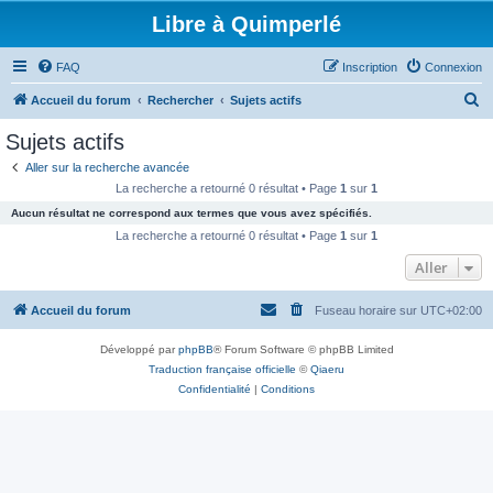
Libre à Quimperlé
FAQ
Inscription
Connexion
R
Accueil du forum
Rechercher
Sujets actifs
e
Sujets actifs
c
Aller sur la recherche avancée
h
La recherche a retourné 0 résultat • Page
1
sur
1
e
Aucun résultat ne correspond aux termes que vous avez spécifiés.
r
La recherche a retourné 0 résultat • Page
1
sur
1
c
Aller
h
Accueil du forum
Fuseau horaire sur
UTC+02:00
e
r
Développé par
phpBB
® Forum Software © phpBB Limited
Traduction française officielle
©
Qiaeru
Confidentialité
|
Conditions