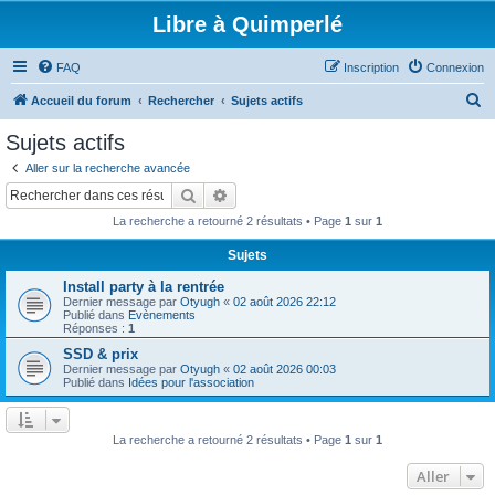
Libre à Quimperlé
FAQ
Inscription
Connexion
R
Accueil du forum
Rechercher
Sujets actifs
e
Sujets actifs
c
Aller sur la recherche avancée
h
Rechercher
Recherche avancée
e
La recherche a retourné 2 résultats • Page
1
sur
1
r
Sujets
c
Install party à la rentrée
h
Dernier message par
Otyugh
«
02 août 2026 22:12
e
Publié dans
Evènements
Réponses :
1
r
SSD & prix
Dernier message par
Otyugh
«
02 août 2026 00:03
Publié dans
Idées pour l'association
La recherche a retourné 2 résultats • Page
1
sur
1
Aller