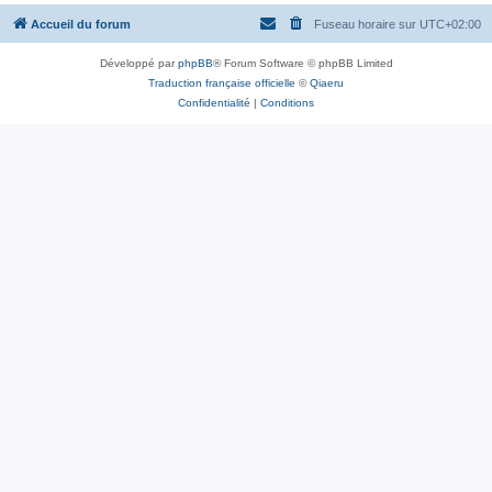
Accueil du forum
Fuseau horaire sur
UTC+02:00
Développé par
phpBB
® Forum Software © phpBB Limited
Traduction française officielle
©
Qiaeru
Confidentialité
|
Conditions