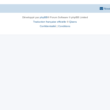
Nous
Développé par
phpBB
® Forum Software © phpBB Limited
Traduction française officielle
©
Qiaeru
Confidentialité
|
Conditions