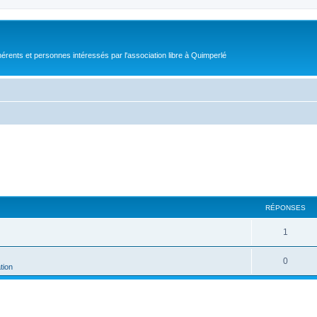
érents et personnes intéressés par l'association libre à Quimperlé
RÉPONSES
1
0
tion