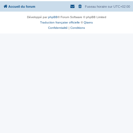
Accueil du forum
Fuseau horaire sur
UTC+02:00
Développé par
phpBB
® Forum Software © phpBB Limited
Traduction française officielle
©
Qiaeru
Confidentialité
|
Conditions