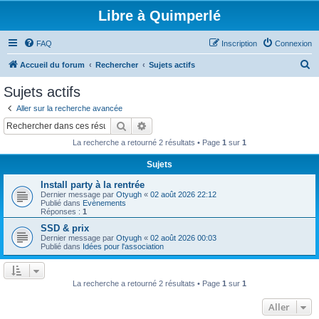
Libre à Quimperlé
FAQ
Inscription
Connexion
R
Accueil du forum
Rechercher
Sujets actifs
e
Sujets actifs
c
Aller sur la recherche avancée
h
Rechercher
Recherche avancée
e
La recherche a retourné 2 résultats • Page
1
sur
1
r
Sujets
c
Install party à la rentrée
h
Dernier message par
Otyugh
«
02 août 2026 22:12
e
Publié dans
Evènements
Réponses :
1
r
SSD & prix
Dernier message par
Otyugh
«
02 août 2026 00:03
Publié dans
Idées pour l'association
La recherche a retourné 2 résultats • Page
1
sur
1
Aller