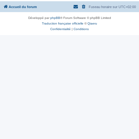
Accueil du forum
Fuseau horaire sur
UTC+02:00
Développé par
phpBB
® Forum Software © phpBB Limited
Traduction française officielle
©
Qiaeru
Confidentialité
|
Conditions