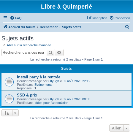
Libre à Quimperlé
FAQ
Inscription
Connexion
R
Accueil du forum
Rechercher
Sujets actifs
e
Sujets actifs
c
Aller sur la recherche avancée
h
Rechercher
Recherche avancée
e
La recherche a retourné 2 résultats • Page
1
sur
1
r
Sujets
c
Install party à la rentrée
h
Dernier message par
Otyugh
«
02 août 2026 22:12
e
Publié dans
Evènements
Réponses :
1
r
SSD & prix
Dernier message par
Otyugh
«
02 août 2026 00:03
Publié dans
Idées pour l'association
La recherche a retourné 2 résultats • Page
1
sur
1
Aller