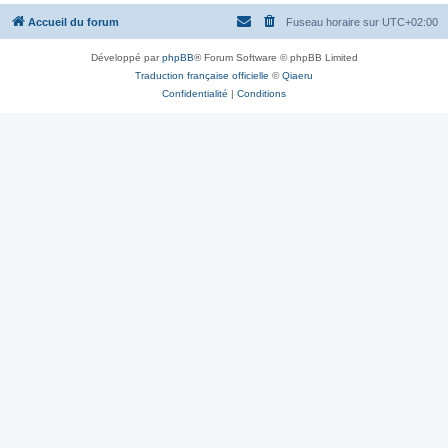
Accueil du forum
Fuseau horaire sur
UTC+02:00
Développé par
phpBB
® Forum Software © phpBB Limited
Traduction française officielle
©
Qiaeru
Confidentialité
|
Conditions