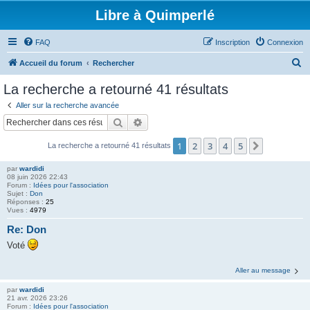
Libre à Quimperlé
FAQ
Inscription
Connexion
R
Accueil du forum
Rechercher
e
La recherche a retourné 41 résultats
c
Aller sur la recherche avancée
h
Rechercher
Recherche avancée
e
1
2
3
4
5
Suivant
La recherche a retourné 41 résultats
r
c
par
wardidi
08 juin 2026 22:43
h
Forum :
Idées pour l'association
Sujet :
Don
e
Réponses :
25
Vues :
4979
r
Re: Don
Voté
Aller au message
par
wardidi
21 avr. 2026 23:26
Forum :
Idées pour l'association