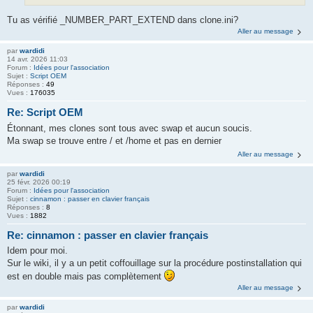
Tu as vérifié _NUMBER_PART_EXTEND dans clone.ini?
Aller au message
par
wardidi
14 avr. 2026 11:03
Forum :
Idées pour l'association
Sujet :
Script OEM
Réponses :
49
Vues :
176035
Re: Script OEM
Étonnant, mes clones sont tous avec swap et aucun soucis.
Ma swap se trouve entre / et /home et pas en dernier
Aller au message
par
wardidi
25 févr. 2026 00:19
Forum :
Idées pour l'association
Sujet :
cinnamon : passer en clavier français
Réponses :
8
Vues :
1882
Re: cinnamon : passer en clavier français
Idem pour moi.
Sur le wiki, il y a un petit coffouillage sur la procédure postinstallation qui
est en double mais pas complètement
Aller au message
par
wardidi