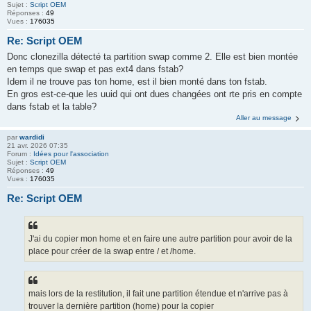
Sujet :
Script OEM
Réponses :
49
Vues :
176035
Re: Script OEM
Donc clonezilla détecté ta partition swap comme 2. Elle est bien montée
en temps que swap et pas ext4 dans fstab?
Idem il ne trouve pas ton home, est il bien monté dans ton fstab.
En gros est-ce-que les uuid qui ont dues changées ont rte pris en compte
dans fstab et la table?
Aller au message
par
wardidi
21 avr. 2026 07:35
Forum :
Idées pour l'association
Sujet :
Script OEM
Réponses :
49
Vues :
176035
Re: Script OEM
J'ai du copier mon home et en faire une autre partition pour avoir de la
place pour créer de la swap entre / et /home.
mais lors de la restitution, il fait une partition étendue et n'arrive pas à
trouver la dernière partition (home) pour la copier