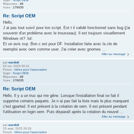
Sujet :
Script OEM
Réponses :
49
Vues :
176035
Re: Script OEM
Hello,
J ai pas tout suivi/ pour ton script. Est t il validé fonctionnel sans bug (j'ai
souvenir d'un problème avec le trousseau). Il est toujours visuellement
Windows nt? :lol:
Et un avis svp. Bon c est pour DF. Installation faite avec la cle de
reemploi avec oem comme user. J'ai créer avec gnomes ...
Aller au message
par
wardidi
22 oct. 2025 00:11
Forum :
Idées pour l'association
Sujet :
Script OEM
Réponses :
49
Vues :
176035
Re: Script OEM
Hello. Il y a un truc qui me gêne. Lorsque l'installation final se fait il
supprime certains paquets. Je n ai pas fait la liste mais le plus marquant
c'est gparted. Il est présent à la création de oem. Il est présent pendant
l'utilisation en login oem. Puis disparaît après la création du nouvel ...
Aller au message
par
wardidi
25 sept. 2025 20:20
Forum :
Idées pour l'association