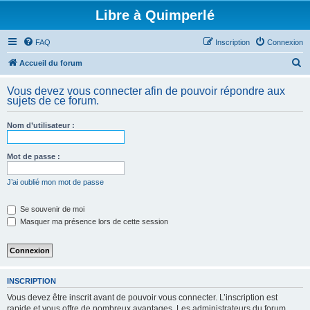
Libre à Quimperlé
FAQ
Inscription
Connexion
R
Accueil du forum
e
Vous devez vous connecter afin de pouvoir répondre aux
c
sujets de ce forum.
h
Nom d’utilisateur :
e
r
Mot de passe :
c
h
J’ai oublié mon mot de passe
e
Se souvenir de moi
r
Masquer ma présence lors de cette session
INSCRIPTION
Vous devez être inscrit avant de pouvoir vous connecter. L’inscription est
rapide et vous offre de nombreux avantages. Les administrateurs du forum