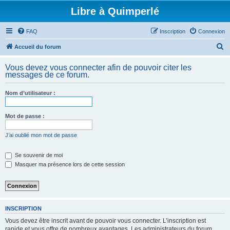
Libre à Quimperlé
FAQ
Inscription
Connexion
R
Accueil du forum
e
Vous devez vous connecter afin de pouvoir citer les
c
messages de ce forum.
h
Nom d’utilisateur :
e
r
Mot de passe :
c
h
J’ai oublié mon mot de passe
e
Se souvenir de moi
r
Masquer ma présence lors de cette session
INSCRIPTION
Vous devez être inscrit avant de pouvoir vous connecter. L’inscription est
rapide et vous offre de nombreux avantages. Les administrateurs du forum