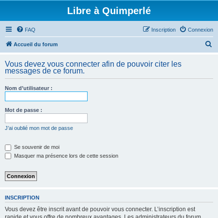
Libre à Quimperlé
FAQ
Inscription
Connexion
R
Accueil du forum
e
Vous devez vous connecter afin de pouvoir citer les
c
messages de ce forum.
h
Nom d’utilisateur :
e
r
Mot de passe :
c
h
J’ai oublié mon mot de passe
e
Se souvenir de moi
r
Masquer ma présence lors de cette session
INSCRIPTION
Vous devez être inscrit avant de pouvoir vous connecter. L’inscription est
rapide et vous offre de nombreux avantages. Les administrateurs du forum