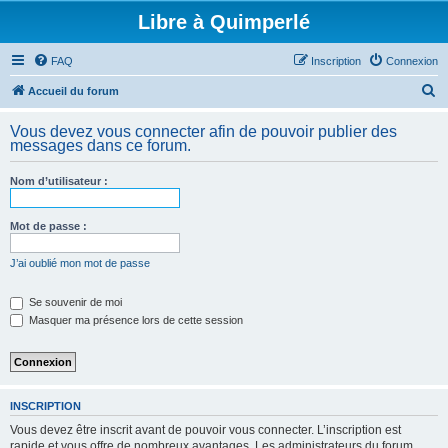
Libre à Quimperlé
FAQ
Inscription
Connexion
R
Accueil du forum
e
Vous devez vous connecter afin de pouvoir publier des
c
messages dans ce forum.
h
Nom d’utilisateur :
e
r
Mot de passe :
c
h
J’ai oublié mon mot de passe
e
Se souvenir de moi
r
Masquer ma présence lors de cette session
INSCRIPTION
Vous devez être inscrit avant de pouvoir vous connecter. L’inscription est
rapide et vous offre de nombreux avantages. Les administrateurs du forum