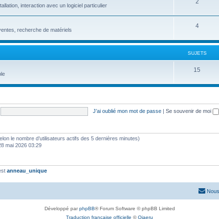
2
ation, interaction avec un logiciel particulier
4
entes, recherche de matériels
SUJETS
15
le
J’ai oublié mon mot de passe
|
Se souvenir de moi
 (selon le nombre d’utilisateurs actifs des 5 dernières minutes)
28 mai 2026 03:29
est
anneau_unique
Nous
Développé par
phpBB
® Forum Software © phpBB Limited
Traduction française officielle
©
Qiaeru