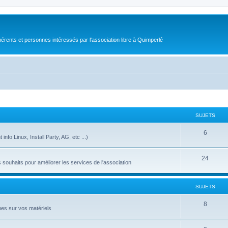
érents et personnes intéressés par l'association libre à Quimperlé
SUJETS
6
nfo Linux, Install Party, AG, etc ...)
24
ouhaits pour améliorer les services de l'association
SUJETS
8
es sur vos matériels