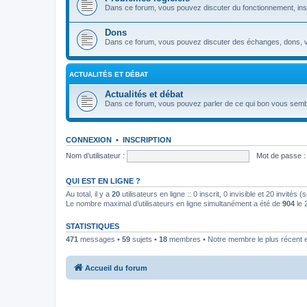
Dans ce forum, vous pouvez discuter du fonctionnement, install
Dons
Dans ce forum, vous pouvez discuter des échanges, dons, v
ACTUALITÉS ET DÉBAT
Actualités et débat
Dans ce forum, vous pouvez parler de ce qui bon vous semb
CONNEXION
•
INSCRIPTION
Nom d’utilisateur :
Mot de passe :
QUI EST EN LIGNE ?
Au total, il y a
20
utilisateurs en ligne :: 0 inscrit, 0 invisible et 20 invités
Le nombre maximal d’utilisateurs en ligne simultanément a été de
904
le 
STATISTIQUES
471
messages •
59
sujets •
18
membres • Notre membre le plus récent 
Accueil du forum