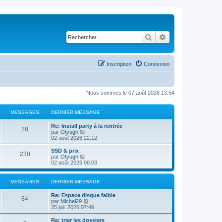
Rechercher
Recherche avancé
Inscription
Connexion
Nous sommes le 07 août 2026 13:54
MESSAGES
DERNIER MESSAGE
Re: Install party à la rentrée
28
C
par
Otyugh
o
02 août 2026 22:12
n
s
SSD & prix
230
u
C
par
Otyugh
l
o
02 août 2026 00:03
t
n
e
s
r
u
MESSAGES
DERNIER MESSAGE
l
l
e
t
Re: Espace disque faible
d
e
84
C
par
Michel29
e
r
o
25 juil. 2026 07:49
r
l
n
n
e
s
Re: trier les dossiers
i
d