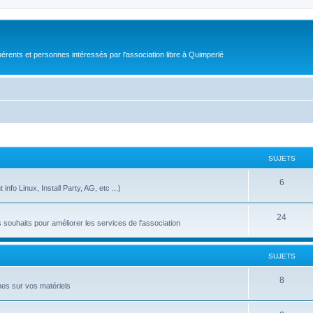
érents et personnes intéressés par l'association libre à Quimperlé
SUJETS
6
nfo Linux, Install Party, AG, etc ...)
24
ouhaits pour améliorer les services de l'association
SUJETS
8
es sur vos matériels