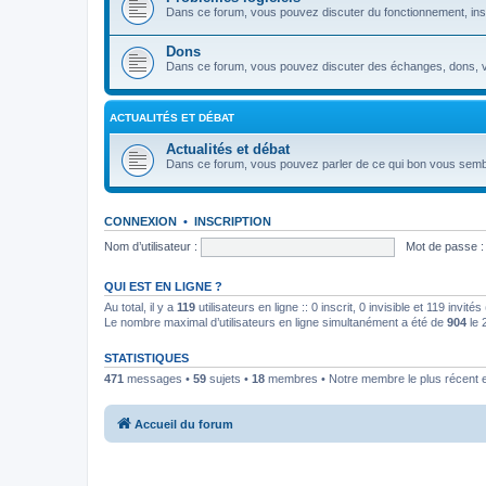
Dans ce forum, vous pouvez discuter du fonctionnement, install
Dons
Dans ce forum, vous pouvez discuter des échanges, dons, v
ACTUALITÉS ET DÉBAT
Actualités et débat
Dans ce forum, vous pouvez parler de ce qui bon vous semb
CONNEXION
•
INSCRIPTION
Nom d’utilisateur :
Mot de passe :
QUI EST EN LIGNE ?
Au total, il y a
119
utilisateurs en ligne :: 0 inscrit, 0 invisible et 119 invi
Le nombre maximal d’utilisateurs en ligne simultanément a été de
904
le 
STATISTIQUES
471
messages •
59
sujets •
18
membres • Notre membre le plus récent 
Accueil du forum