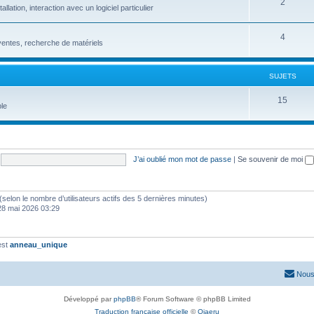
2
ation, interaction avec un logiciel particulier
4
entes, recherche de matériels
SUJETS
15
le
J’ai oublié mon mot de passe
|
Se souvenir de moi
tés (selon le nombre d’utilisateurs actifs des 5 dernières minutes)
28 mai 2026 03:29
est
anneau_unique
Nous
Développé par
phpBB
® Forum Software © phpBB Limited
Traduction française officielle
©
Qiaeru