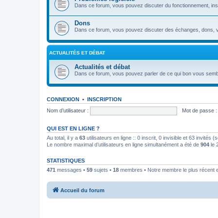
Dans ce forum, vous pouvez discuter du fonctionnement, install
Dons
Dans ce forum, vous pouvez discuter des échanges, dons, v
ACTUALITÉS ET DÉBAT
Actualités et débat
Dans ce forum, vous pouvez parler de ce qui bon vous semb
CONNEXION
•
INSCRIPTION
Nom d’utilisateur :
Mot de passe :
QUI EST EN LIGNE ?
Au total, il y a
63
utilisateurs en ligne :: 0 inscrit, 0 invisible et 63 invités
Le nombre maximal d’utilisateurs en ligne simultanément a été de
904
le 
STATISTIQUES
471
messages •
59
sujets •
18
membres • Notre membre le plus récent 
Accueil du forum