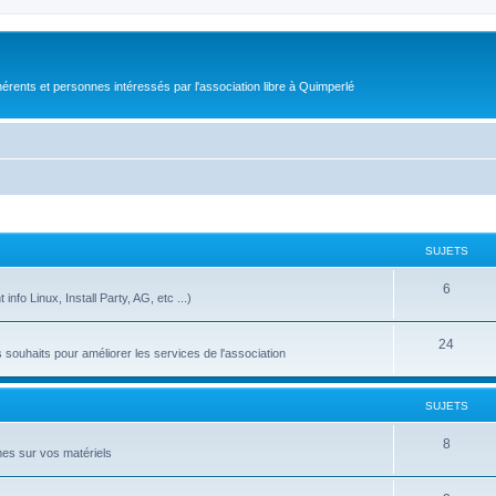
érents et personnes intéressés par l'association libre à Quimperlé
SUJETS
6
nfo Linux, Install Party, AG, etc ...)
24
ouhaits pour améliorer les services de l'association
SUJETS
8
es sur vos matériels