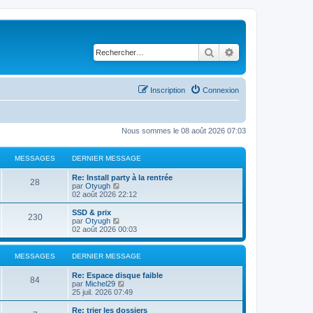
Rechercher
Recherche avancé
Inscription
Connexion
Nous sommes le 08 août 2026 07:03
MESSAGES
DERNIER MESSAGE
Re: Install party à la rentrée
28
C
par
Otyugh
o
02 août 2026 22:12
n
s
SSD & prix
230
u
C
par
Otyugh
l
o
02 août 2026 00:03
t
n
e
s
r
u
MESSAGES
DERNIER MESSAGE
l
l
e
t
Re: Espace disque faible
d
e
84
C
par
Michel29
e
r
o
25 juil. 2026 07:49
r
l
n
n
e
s
Re: trier les dossiers
i
d