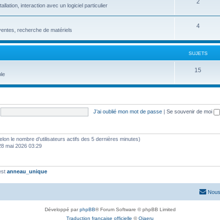
2
ation, interaction avec un logiciel particulier
4
entes, recherche de matériels
SUJETS
15
le
J’ai oublié mon mot de passe
|
Se souvenir de moi
 (selon le nombre d’utilisateurs actifs des 5 dernières minutes)
28 mai 2026 03:29
est
anneau_unique
Nous
Développé par
phpBB
® Forum Software © phpBB Limited
Traduction française officielle
©
Qiaeru