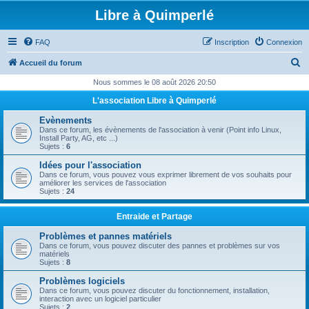
Libre à Quimperlé
FAQ
Inscription
Connexion
R
Accueil du forum
e
Nous sommes le 08 août 2026 20:50
c
L'association Libre à Quimperlé
h
Evènements
e
Dans ce forum, les évènements de l'association à venir (Point info Linux,
Install Party, AG, etc ...)
r
Sujets :
6
c
Idées pour l'association
Dans ce forum, vous pouvez vous exprimer librement de vos souhaits pour
h
améliorer les services de l'association
Sujets :
24
e
r
Entraide et Partage
Problèmes et pannes matériels
Dans ce forum, vous pouvez discuter des pannes et problèmes sur vos
matériels
Sujets :
8
Problèmes logiciels
Dans ce forum, vous pouvez discuter du fonctionnement, installation,
interaction avec un logiciel particulier
Sujets :
2