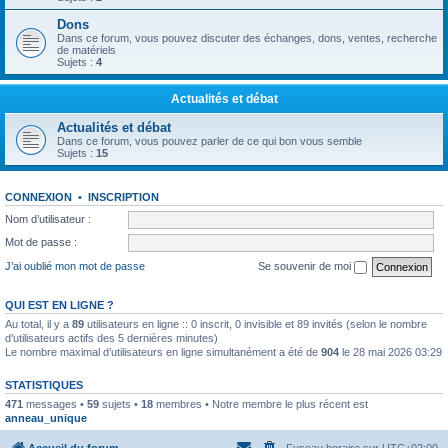
Dons
Dans ce forum, vous pouvez discuter des échanges, dons, ventes, recherche
de matériels
Sujets :
4
Actualités et débat
Actualités et débat
Dans ce forum, vous pouvez parler de ce qui bon vous semble
Sujets :
15
CONNEXION
•
INSCRIPTION
Nom d’utilisateur :
Mot de passe :
J’ai oublié mon mot de passe
Se souvenir de moi
QUI EST EN LIGNE ?
Au total, il y a
89
utilisateurs en ligne :: 0 inscrit, 0 invisible et 89 invités (selon le nombre
d’utilisateurs actifs des 5 dernières minutes)
Le nombre maximal d’utilisateurs en ligne simultanément a été de
904
le 28 mai 2026 03:29
STATISTIQUES
471
messages •
59
sujets •
18
membres • Notre membre le plus récent est
anneau_unique