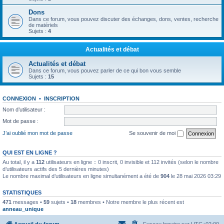
Dons
Dans ce forum, vous pouvez discuter des échanges, dons, ventes, recherche
de matériels
Sujets :
4
Actualités et débat
Actualités et débat
Dans ce forum, vous pouvez parler de ce qui bon vous semble
Sujets :
15
CONNEXION
•
INSCRIPTION
Nom d’utilisateur :
Mot de passe :
J’ai oublié mon mot de passe
Se souvenir de moi
QUI EST EN LIGNE ?
Au total, il y a
112
utilisateurs en ligne :: 0 inscrit, 0 invisible et 112 invités (selon le nombre
d’utilisateurs actifs des 5 dernières minutes)
Le nombre maximal d’utilisateurs en ligne simultanément a été de
904
le 28 mai 2026 03:29
STATISTIQUES
471
messages •
59
sujets •
18
membres • Notre membre le plus récent est
anneau_unique