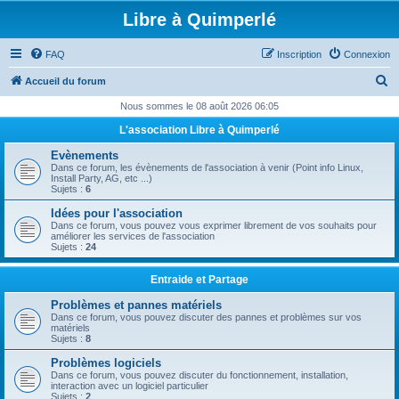
Libre à Quimperlé
FAQ
Inscription
Connexion
R
Accueil du forum
e
Nous sommes le 08 août 2026 06:05
c
L'association Libre à Quimperlé
h
Evènements
e
Dans ce forum, les évènements de l'association à venir (Point info Linux,
Install Party, AG, etc ...)
r
Sujets :
6
c
Idées pour l'association
Dans ce forum, vous pouvez vous exprimer librement de vos souhaits pour
h
améliorer les services de l'association
Sujets :
24
e
r
Entraide et Partage
Problèmes et pannes matériels
Dans ce forum, vous pouvez discuter des pannes et problèmes sur vos
matériels
Sujets :
8
Problèmes logiciels
Dans ce forum, vous pouvez discuter du fonctionnement, installation,
interaction avec un logiciel particulier
Sujets :
2