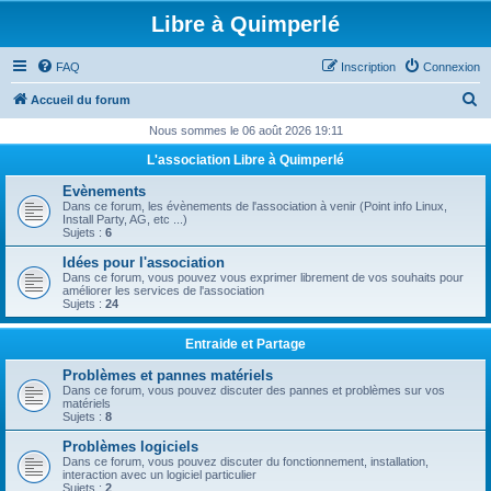
Libre à Quimperlé
FAQ
Inscription
Connexion
R
Accueil du forum
e
Nous sommes le 06 août 2026 19:11
c
L'association Libre à Quimperlé
h
Evènements
e
Dans ce forum, les évènements de l'association à venir (Point info Linux,
Install Party, AG, etc ...)
r
Sujets :
6
c
Idées pour l'association
Dans ce forum, vous pouvez vous exprimer librement de vos souhaits pour
h
améliorer les services de l'association
Sujets :
24
e
r
Entraide et Partage
Problèmes et pannes matériels
Dans ce forum, vous pouvez discuter des pannes et problèmes sur vos
matériels
Sujets :
8
Problèmes logiciels
Dans ce forum, vous pouvez discuter du fonctionnement, installation,
interaction avec un logiciel particulier
Sujets :
2