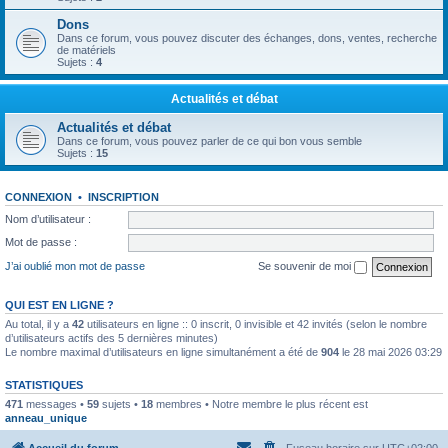
Dons
Dans ce forum, vous pouvez discuter des échanges, dons, ventes, recherche
de matériels
Sujets :
4
Actualités et débat
Actualités et débat
Dans ce forum, vous pouvez parler de ce qui bon vous semble
Sujets :
15
CONNEXION
•
INSCRIPTION
Nom d’utilisateur :
Mot de passe :
J’ai oublié mon mot de passe
Se souvenir de moi
QUI EST EN LIGNE ?
Au total, il y a
42
utilisateurs en ligne :: 0 inscrit, 0 invisible et 42 invités (selon le nombre
d’utilisateurs actifs des 5 dernières minutes)
Le nombre maximal d’utilisateurs en ligne simultanément a été de
904
le 28 mai 2026 03:29
STATISTIQUES
471
messages •
59
sujets •
18
membres • Notre membre le plus récent est
anneau_unique